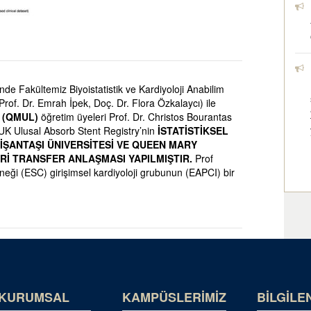
nde Fakültemiz Biyoistatistik ve Kardiyoloji Anabilim
Prof. Dr. Emrah İpek, Doç. Dr. Flora Özkalaycı) ile
 (QMUL)
öğretim üyeleri Prof. Dr. Christos Bourantas
UK Ulusal Absorb Stent Registry’nin
İSTATİSTİKSEL
NİŞANTAŞI ÜNIVERSİTESİ VE QUEEN MARY
Rİ TRANSFER ANLAŞMASI YAPILMIŞTIR.
Prof
eği (ESC) girişimsel kardiyoloji grubunun (EAPCI) bir
KURUMSAL
KAMPÜSLERİMİZ
BİLGİLE