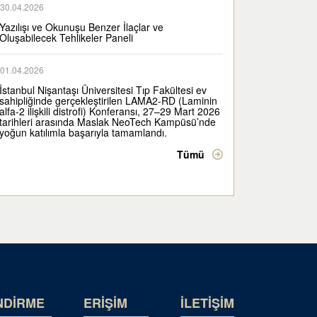
30.04.2026
Yazılışı ve Okunuşu Benzer İlaçlar ve
Oluşabilecek Tehlikeler Paneli
01.04.2026
İstanbul Nişantaşı Üniversitesi Tıp Fakültesi ev
sahipliğinde gerçekleştirilen LAMA2-RD (Laminin
alfa-2 ilişkili distrofi) Konferansı, 27–29 Mart 2026
tarihleri arasında Maslak NeoTech Kampüsü’nde
yoğun katılımla başarıyla tamamlandı.
Tümü
NDİRME
ERİŞİM
İLETİŞİM