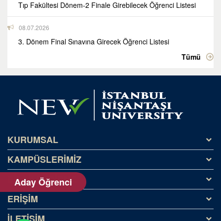
Tıp Fakültesi Dönem-2 Finale Girebilecek Öğrenci Listesi
08.07.2026
3. Dönem Final Sınavına Girecek Öğrenci Listesi
Tümü
KURUMSAL
KAMPÜSLERİMİZ
Tarihçe
Misyon ve Vizyon
BİLGİLENDİRME
Kağıthane Kampüsü
Aday Öğrenci
Kişisel Veriler (KVKK)
NeoTech Campus
ERİŞİM
Yatay Geçiş
Silivri Kampüsü
Dikey Geçiş
İLETİŞİM
İHALELER